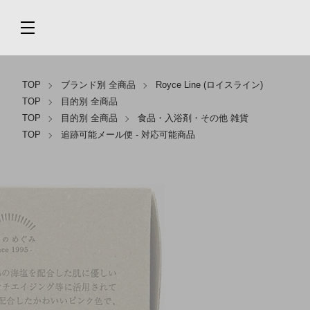
TOP
ブランド別 全商品
Royce Line (ロイスライン)
TOP
目的別 全商品
TOP
目的別 全商品
食品・入浴剤・その他 雑貨
TOP
追跡可能メール便 - 対応可能商品