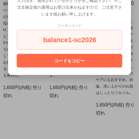
入力頂き、適用されているかどうかをご確認下さい。※ご
日本製 内容量 80
植物性の石ケン素地を
ミネラルたっぷりの瀬
注文確定後の適用はお受け出来かねますので、ご注意下さ
ベースに、瀬戸内海産
戸内海産のお塩を20％
g
います様お願い申し上げます。
の海塩を20％配合した
配合した塩石鹸に、茶
ヒアルロン酸を配合し
塩石鹸、お塩のめぐみ+
葉に含まれるカテキン
クーポンコード
たしっとりタイプの塩
H。真空加圧製法により
をたっぷり含ませた塩
石鹸にアスタキサンチ
ヒアルロン酸の力を10
石鹸、お塩のめぐみ+
balance1-sc2026
ンを追加したニューモ
0％利用出来、洗い上が
C。カテキンには消臭効
デル、塩とアスタキサ
りのしっとり感を実感
果があり、匂いが気に
ンチンのめぐみ。年齢
して頂けます。また、
なる方には特におすす
コードをコピー
肌のケアができるアス
お風呂でも石鹸が溶け
め。洗顔だけでなく身
タキサンチンを配合し
ることがなく、とって
体用にもお使い頂けま
ているから、日焼けの
も長持ち。
す。
ケアにもおすすめ。勿
論、洗い上がりのお肌
1,650円(内税)
売り
1,650円(内税)
売り
はしっとりツルツル。
切れ
切れ
1,650円(内税)
売り
切れ