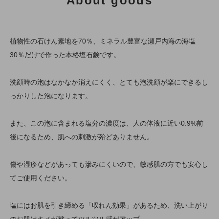
About goods
植物性の石けん素地を70％、ミネラル豊富な瀬戸内海の海塩
30％だけで作った本格塩石鹸です。
洗顔時の泡はなかなか消えにくく、とても泡洗顔が楽にできるし
っかりした泡になります。
また、この泡に含まれる塩分の濃度は、人の体液に近い0.9%前
後になるため、肌への刺激が殆どありません。
傷や湿疹などがあっても滲みにくいので、敏感肌の方でも安心し
てご使用ください。
塩にはお肌を引き締める「収れん効果」があるため、洗い上がり
のお肌はキメが整ってツルツル感がアップ。