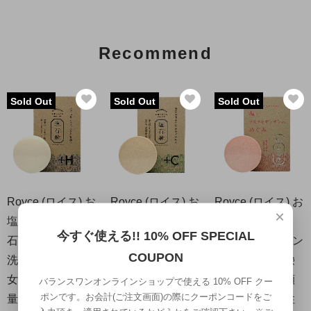
Recommend
Sold Out
Sold Out
Sold Out
Royce (ロイス) お
Royce (ロイス) お
Royce (ロイス) お
×
塩のめぐみ+H 塩
塩のめぐみ+C 塩
塩のめぐみ 塩と
今すぐ使える!! 10% OFF SPECIAL
石鹸 固形石けん
石鹸 固形石けん
アスタキサンチン
COUPON
洗顔 レディース
洗顔 レディース
のめぐみ 塩石鹸
女性 日本製 内容
女性 日本製 内容
固形石けん 洗顔
バランスワンオンラインショップで使える 10% OFF クー
ポンです。お会計(ご注文画面)の際にクーポンコードをご
量 80g
量 80g
レディース 女性