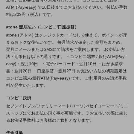
支払いに必要な番号をお知らせします。 コンビニまたは銀行
ATM (Pay-easy) で10日後までにお支払いください。 後払い手数
料は209円（税込）です。
atone 翌月払い（コンビニ/口座振替）
atone (アトネ) はクレジットカードなしで使えて、ポイントが貯
まるおトクな後払いです。 毎月請求が確定した金額をまとめ、
翌月にメールまたはSMSにて請求をご案内します。 お支払い方
法・期限日は以下の通りです。 ・コンビニ端末 / 銀行ATM(Pay-
easy)：翌月10日 ・電子バーコード：翌月10日 ・はがき請求
書：翌月20日 ・口座振替：翌月27日 お支払い方法の初期設定は
コンビニ端末/銀行ATM(Pay-easy) です。 ご利用月のみ請求手数
料が発生いたします。
コンビニ決済
セブンイレブン/ファミリーマート/ローソン/セイコーマート/ミニ
ストップにてお支払い頂く事が可能です。※お支払いの際に生じ
るお決済手数料はお客様のご負担となります。
代金引換